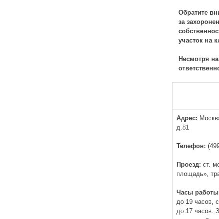
Обратите вн
за захороне
собственнос
участок на 
Несмотря на
ответственн
Адрес:
Москва
д.81
Телефон:
(499
Проезд:
ст. м
площадь», тр
Часы работы
до 19 часов, 
до 17 часов.