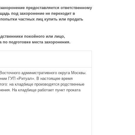
 захоронение предоставляется ответственному
ощадь под захоронение не переходит в
 попытки частных лиц купить или продать
одственники покойного или лицо,
а по подготовке места захоронения.
Восточного административного округа Москвы.
ении ГУП «Ритуал». В настоящее время
того: на кладбище производятся родственные
нения. На кладбище работает пункт проката