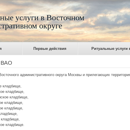
ные услуги в Восточном
тративном округе
я
Первые действия
Ритуальные услуги 
 ВАО
Восточного административного округа Москвы и прилегающих территор
е кладбище,
ое кладбище,
ское кладбище,
ое кладбище,
ое кладбище,
кладбище,
 кладбище,
ое кладбище.