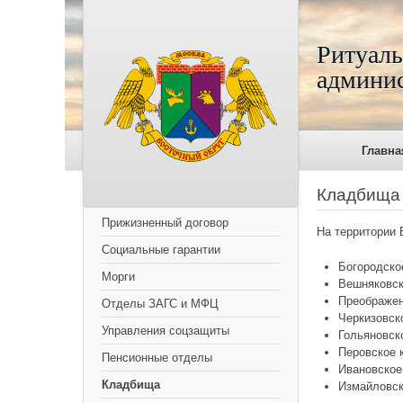
Ритуаль
админис
Главна
Кладбища
Прижизненный договор
На территории 
Социальные гарантии
Богородско
Морги
Вешняковск
Преображен
Отделы ЗАГС и МФЦ
Черкизовск
Управления соцзащиты
Гольяновск
Перовское 
Пенсионные отделы
Ивановское
Кладбища
Измайловск