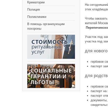
Крематории
На сегодняшний
этих кладбищах
Полиция
Поликлиники
Чтобы заказать
жителей Москв
В помощь организующим
Перепечинск
похороны
Участок под за
участка под за
для нового
гербовое с
паспорт за
для родств
гербовое с
паспорт на 
паспорт отв
документы,
свидетельст