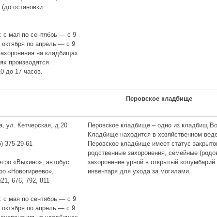
 (до остановки
: с мая по сентябрь — с 9
с октября по апрель — с 9
 Захоронения на кладбищах
иях производятся
0 до 17 часов.
Перовское кладбище
а, ул. Кетчерская, д.20
Перовское кладбище – одно из кладбищ Во
Кладбище находится в хозяйственном вед
Перовское кладбище имеет статус закрыто
5) 375-29-61
родственные захоронения, семейные (родов
захоронение урной в открытый колумбарий.
метро «Выхино», автобус
инвентаря для ухода за могилами.
ро «Новогиреево»,
1, 676, 792, 811
: с мая по сентябрь — с 9
с октября по апрель — с 9