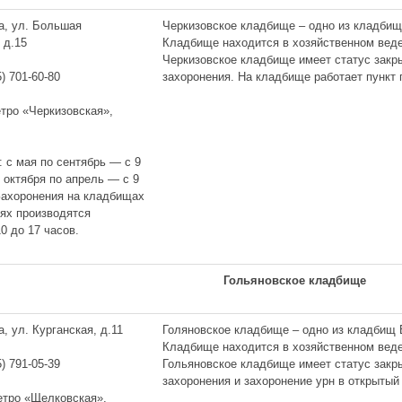
а, ул. Большая
Черкизовское кладбище – одно из кладбищ
 д.15
Кладбище находится в хозяйственном вед
Черкизовское кладбище имеет статус закр
захоронения. На кладбище работает пункт 
5) 701-60-80
етро «Черкизовская»,
: с мая по сентябрь — с 9
с октября по апрель — с 9
 Захоронения на кладбищах
иях производятся
0 до 17 часов.
Гольяновское кладбище
а, ул. Курганская, д.11
Голяновское кладбище – одно из кладбищ 
Кладбище находится в хозяйственном вед
Гольяновское кладбище имеет статус закр
5) 791-05-39
захоронения и захоронение урн в открытый
метро «Щелковская»,