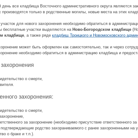
 день все кладбища Восточного административного округа являются зак
 производятся только в родственные могилы, новые места на этих кла
 участок для нового захоронения необходимо обратиться в администра
ы бесплатные участки выделяются на
Ново-Богородском кладбище
(Но
ом кладбище
, а также ряде
кладбищ Троицкого и Новомосковского админ
хоронение может быть оформлен как самостоятельно, так и через сотр
хоронение необходимо обратиться в администрацию кладбища и предос
 захоронения
видетельство о смерти,
явителя.
енного захоронения:
видетельство о смерти,
захоронение,
етственного за захоронение (необходимо присутствие ответственного за 
 подтверждающие родство захораниваемого с ранее захороненными на у
во о браке и т.п.).