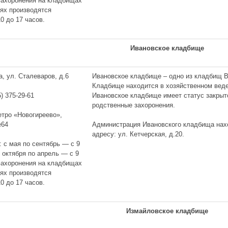
 Захоронения на кладбищах
иях производятся
0 до 17 часов.
Ивановское кладбище
а, ул. Сталеваров, д.6
Ивановское кладбище – одно из кладбищ В
Кладбище находится в хозяйственном вед
Ивановское кладбище имеет статус закрыт
5) 375-29-61
родственные захоронения.
метро «Новогиреево»,
Администрация Ивановского кладбища нахо
№64
адресу: ул. Кетчерская, д.20.
: с мая по сентябрь — с 9
с октября по апрель — с 9
 Захоронения на кладбищах
иях производятся
0 до 17 часов.
Измайловское кладбище