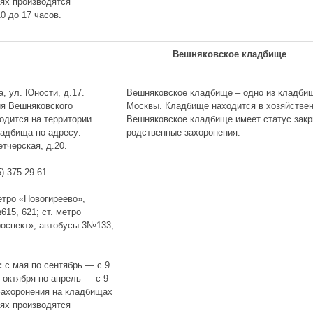
иях производятся
0 до 17 часов.
Вешняковское кладбище
, ул. Юности, д.17.
Вешняковское кладбище – одно из кладбищ
я Вешняковского
Москвы. Кладбище находится в хозяйстве
одится на территории
Вешняковское кладбище имеет статус закр
ладбища по адресу:
родственные захоронения.
етчерская, д.20.
) 375-29-61
етро «Новогиреево»,
15, 621; ст. метро
роспект», автобусы 3№133,
:
с мая по сентябрь — с 9
с октября по апрель — с 9
 Захоронения на кладбищах
иях производятся