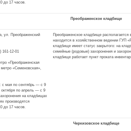
0 до 17 часов.
Преображенское кладбище
а, ул. Преображенский
Преображенское кладбище располагается в
находится в хозяйственном ведении ГУП «
кладбище имеет статус закрытого: на кла
семейные (родовые) захоронения и захоро
) 161-12-01
кладбище работает пункт проката инвентар
метро «Преображенская
. метро «Семеновская»,
: с мая по сентябрь — с 9
с октября по апрель — с 9
 Захоронения на кладбищах
иях производятся
0 до 17 часов.
Черкизовское кладбище