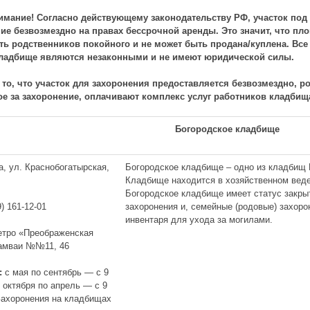
имание! Согласно действующему законодательству РФ, участок под
ние безвозмездно на правах бессрочной аренды. Это значит, что пл
ть родственников покойного и не может быть продана/куплена. Все
кладбище являются незаконными и не имеют юридической силы.
 то, что участок для захоронения предоставляется безвозмездно, р
ое за захоронение, оплачивают комплекс услуг работников кладбищ
Богородское кладбище
, ул. Краснобогатырская,
Богородское кладбище – одно из кладбищ 
Кладбище находится в хозяйственном вед
Богородское кладбище имеет статус закры
захоронения и, семейные (родовые) захоро
) 161-12-01
инвентаря для ухода за могилами.
етро «Преображенская
амваи №№11, 46
:
с мая по сентябрь — с 9
с октября по апрель — с 9
 Захоронения на кладбищах