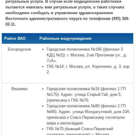
ритуальные услуги. В случае если медицинские работники
пытаются навязать вам ритуальные услуги, о таких случаях
необходимо сообщать в управление здравоохранения
Восточного административного округа по телефонам (495) 368-
02-11.
Район ВАО
Районные медучреждения
Богородское
Городская поликлиника №186 ((филиал 3
КДЦ №2)): г. Москва, 2-ая Прогонная ул., д.
7«А».
ГКБ №14: г. Москва, ул. Короленко, д. 3, кор.
2.
Вешняки
Городская поликлиника №16 (филиал 1 ГП
№175): Адрес: улица Старый Гай, дом 5,
(приписана к ГКБ №70;
Городская поликлиника №80 (филиал 2 ГП
№66): Адрес: улица Молдагуловой, дом 10А,
приписана к Спасо-Перовскому госпиталю
мира и милосердия.
ГКБ №70 (бывший Спасо-Перовский
госпиталь милосердия): г. Москва,